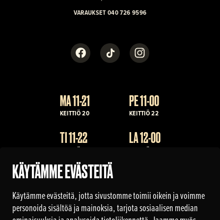
VARAUKSET 040 726 9596
Facebook
TikTok
Instagram
MA 11-21
PE 11-00
KEITTIÖ 20
KEITTIÖ 22
TI 11-22
LA 12-00
KEITTIÖ 21
KEITTIÖ 22
KÄYTÄMME EVÄSTEITÄ
KE 11-22
SU 12-21
KEITTIÖ 21
KEITTIÖ 20
Käytämme evästeitä, jotta sivustomme toimii oikein ja voimme
TO 11-22
personoida sisältöä ja mainoksia, tarjota sosiaalisen median
ominaisuuksia ja analysoida tietoliikennettä. Jaamme myös