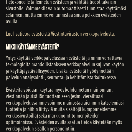
tietokoneelle tallennetun evästeen ja välittää tiedot takaisin
sivustolle. Voimme siis vain automaattisesti tunnistaa käyttämäsi
selaimen, mutta emme voi tunnistaa sinua pelkkien evästeiden
avulla.
Lue lisätietoa evästeistä Viestintäviraston verkkopalvelusta.
MIKSI KÄYTÄMME EVÄSTEITÄ?
Yritys käyttää verkkopalvelussaan evästeitä ja niihin verrattavia
teknologioita mahdollistaakseen verkkopalvelun sujuvan käytön
ja käyttäjäystävällisyyden. Lisäksi evästeitä hyödynnetään
palvelun analysointi-, seuranta- ja kehittämistarkoituksessa.
Evästeitä voidaan käyttää myös kohdennetun mainonnan,
viestinnän ja sisällön tuottamiseen (esim. vierailtuasi
verkkopalvelussamme voimme mainostaa aiemmin katselemiasi
tuotteita ja niihin liittyviä muita sisältöjä kumppaneidemme
verkkosivustoilla) sekä markkinointitoimenpiteiden
optimoinnissa. Evästeiden avulla saatua tietoa käytetään myös
verkkopalvelun sisällön personointiin.