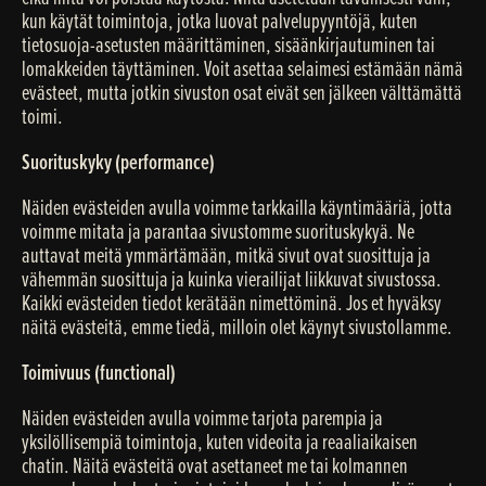
kun käytät toimintoja, jotka luovat palvelupyyntöjä, kuten
tietosuoja-asetusten määrittäminen, sisäänkirjautuminen tai
lomakkeiden täyttäminen. Voit asettaa selaimesi estämään nämä
evästeet, mutta jotkin sivuston osat eivät sen jälkeen välttämättä
toimi.
Suorituskyky (performance)
Näiden evästeiden avulla voimme tarkkailla käyntimääriä, jotta
voimme mitata ja parantaa sivustomme suorituskykyä. Ne
auttavat meitä ymmärtämään, mitkä sivut ovat suosittuja ja
vähemmän suosittuja ja kuinka vierailijat liikkuvat sivustossa.
Kaikki evästeiden tiedot kerätään nimettöminä. Jos et hyväksy
näitä evästeitä, emme tiedä, milloin olet käynyt sivustollamme.
Toimivuus (functional)
Näiden evästeiden avulla voimme tarjota parempia ja
yksilöllisempiä toimintoja, kuten videoita ja reaaliaikaisen
chatin. Näitä evästeitä ovat asettaneet me tai kolmannen