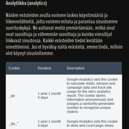
Analytiikka (analytics)
Näiden evästeiden avulla voimme laskea käyntimääriä ja
liikennelähteitä, jotta voimme mitata ja parantaa sivustomme
suorituskykyä. Ne auttavat meitä ymmärtämään, mitkä sivut
ovat suosittuja ja vähemmän suosittuja ja kuinka vierailijat
liikkuvat sivustossa. Kaikki evästeiden tiedot kerätään
nimettöminä. Jos et hyväksy näitä evästeitä, emme tiedä, milloin
olet käynyt sivustollamme.
Cookie
Duration
Description
Google Analytics sets this cookie
to calculate visitor, session and
campaign data and track site
usage for the site's analytics
1 year 1 month
_ga
report. The cookie stores
4 days
information anonymously and
assigns a randomly generated
number to recognise unique
visitors.
1 year 1 month
Google Analytics sets this cookie
_ga_*
4 days
to store and count page views.