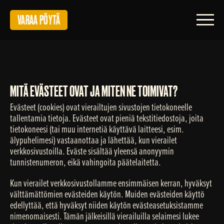
VARAA PÖYTÄ
Toggl
MITÄ EVÄSTEET OVAT JA MITEN NE TOIMIVAT?
Evästeet (cookies) ovat vierailtujen sivustojen tietokoneelle
tallentamia tietoja. Evästeet ovat pieniä tekstitiedostoja, joita
tietokoneesi (tai muu internetiä käyttävä laitteesi, esim.
älypuhelimesi) vastaanottaa ja lähettää, kun vierailet
verkkosivustoilla. Eväste sisältää yleensä anonyymin
tunnistenumeron, eikä vahingoita päätelaitetta.
Kun vierailet verkkosivustollamme ensimmäisen kerran, hyväksyt
välttämättömien evästeiden käytön. Muiden evästeiden käyttö
edellyttää, että hyväksyt niiden käytön evästeasetuksistamme
nimenomaisesti. Tämän jälkeisillä vierailuilla selaimesi lukee