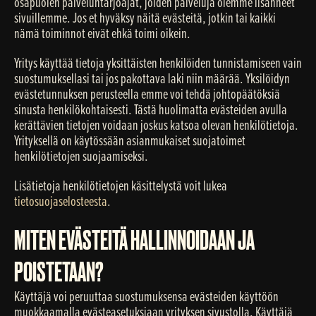
osapuolen palveluntarjoajat, joiden palveluja olemme lisänneet
sivuillemme. Jos et hyväksy näitä evästeitä, jotkin tai kaikki
nämä toiminnot eivät ehkä toimi oikein.
Yritys käyttää tietoja yksittäisten henkilöiden tunnistamiseen vain
suostumuksellasi tai jos pakottava laki niin määrää. Yksilöidyn
evästetunnuksen perusteella emme voi tehdä johtopäätöksiä
sinusta henkilökohtaisesti. Tästä huolimatta evästeiden avulla
kerättävien tietojen voidaan joskus katsoa olevan henkilötietoja.
Yrityksellä on käytössään asianmukaiset suojatoimet
henkilötietojen suojaamiseksi.
Lisätietoja henkilötietojen käsittelystä voit lukea
tietosuojaselosteesta
.
MITEN EVÄSTEITÄ HALLINNOIDAAN JA
POISTETAAN?
Käyttäjä voi peruuttaa suostumuksensa evästeiden käyttöön
muokkaamalla evästeasetuksiaan yrityksen sivustolla. Käyttäjä