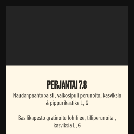
PERJANTAI
PERJANTAI 7.8
Naudanpaahtopaisti, valkosipuli perunoita, kasviksia
& pippurikastike L, G
Basilikapesto gratinoitu lohifilee, tilliperunoita ,
kasviksia L, G