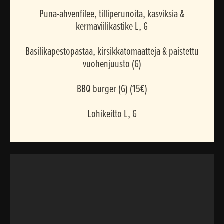
Puna-ahvenfilee, tilliperunoita, kasviksia &
kermaviilikastike L, G
Basilikapestopastaa, kirsikkatomaatteja & paistettu
vuohenjuusto (G)
BBQ burger (G) (15€)
Lohikeitto L, G