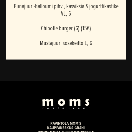
Punajuuri-halloumi pihvi, kasviksia & jogurttikastike
VL, G
Chipotle burger (G) (15€)
Mustajuuri sosekeitto L, G
RAVINTOLA MOM’S
KAUPPAKESKUS GRANI
PROMENADI 1, 02700 KAUNIAINEN