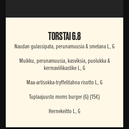
TORSTAI
TORSTAI 6.8
Naudan gulassipata, perunamuusia & smetana L, G
Muikku, perunamuusia, kasviksia, puolukka &
kermaviilikastike L, G
Maa-artisokka-tryffelitahna risotto L, G
Tuplaajuusto moms burger (G) (15€)
Hernekeitto L, G