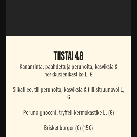
TIISTAI
TIISTAI 4.8
Kananrinta, paahdettuja perunoita, kasviksia &
herkkusienikastike L, G
Siikafilee, tilliperunoita, kasviksia & tilli-sitruunavoi L,
G
Peruna-gnocchi, tryffeli-kermakastike L, (G)
Brisket burger (G) (15€)