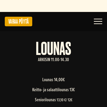
VARAA PÖYTÄ
Toggl
LOUNAS
ARKISIN 11.00-14.30
Lounas 14,00€
Keitto- ja salaattilounas 13€
Seniorilounas
13,10 €/ 12€